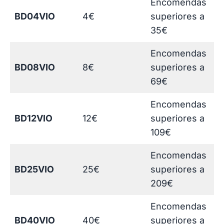
Encomendas
Esta página será atualizada
BD04VIO
4€
superiores a
35€
Encomendas
BD08VIO
8€
superiores a
69€
Encomendas
BD12VIO
12€
superiores a
109€
Encomendas
BD25VIO
25€
superiores a
209€
Encomendas
BD40VIO
40€
superiores a