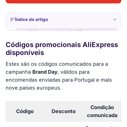
Índice do artigo
Códigos promocionais AliExpress
disponíveis
Códigos promocionais AliExpress
disponíveis
Oferta especial para Portugal
Estes são os códigos comunicados para a
Como usar os códigos AliExpress
campanha
Brand Day
, válidos para
encomendas enviadas para Portugal e mais
O que deve confirmar antes de comprar
nove países europeus.
Os códigos acumulam com outras
promoções?
Condição
Código
Desconto
comunicada
Até quando posso usar os códigos?