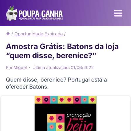
Pular
para
o
Conteúdo
/
Oportunidade Expirada
/
Amostra Grátis: Batons da loja
“quem disse, berenice?”
Por
Miguel
Última atualização:
01/06/2022
Quem disse, berenice? Portugal está a
oferecer Batons.