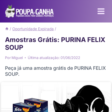
Pular
para
o
Conteúdo
/
Oportunidade Expirada
/
Amostras Grátis: PURINA FELIX
SOUP
Por
Miguel
Última atualização:
01/06/2022
Peça já uma amostra grátis de PURINA FELIX
SOUP.