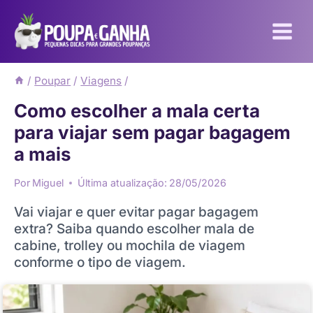
Pular
para
o
Conteúdo
/
Poupar
/
Viagens
/
Como escolher a mala certa
para viajar sem pagar bagagem
a mais
Por
Miguel
Última atualização:
28/05/2026
Vai viajar e quer evitar pagar bagagem
extra? Saiba quando escolher mala de
cabine, trolley ou mochila de viagem
conforme o tipo de viagem.