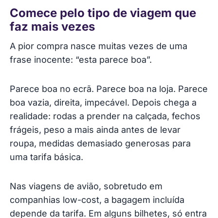
vezes
Comece pelo tipo de viagem que
faz mais vezes
Quando a mala de cabine evita custos extra
A pior compra nasce muitas vezes de uma
Trolley: ótimo no piso certo, chato no sítio
frase inocente: “esta parece boa”.
errado
Quando a mochila é a melhor opção
Parece boa no ecrã. Parece boa na loja. Parece
boa vazia, direita, impecável. Depois chega a
Poupar na bagagem começa antes de fazer a
realidade: rodas a prender na calçada, fechos
mala
frágeis, peso a mais ainda antes de levar
roupa, medidas demasiado generosas para
O erro clássico está nas medidas
uma tarifa básica.
Rígida ou flexível?
Nas viagens de avião, sobretudo em
O que ver antes de comprar
companhias low-cost, a bagagem incluída
depende da tarifa. Em alguns bilhetes, só entra