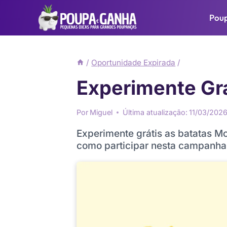
Pular
Pou
para
o
Conteúdo
/
Oportunidade Expirada
/
Experimente Grá
Por
Miguel
Última atualização:
11/03/202
Experimente grátis as batatas M
como participar nesta campanha