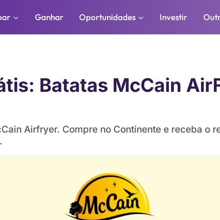
par
Ganhar
Oportunidades
Investir
Out
tis: Batatas McCain Air
6
cCain Airfryer. Compre no Continente e receba o 
.