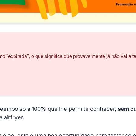
o "expirada", o que significa que provavelmente já não vai a t
eembolso a 100% que lhe permite conhecer,
sem c
 airfryer.
sem óleo, esta é uma boa oportunidade para testar s