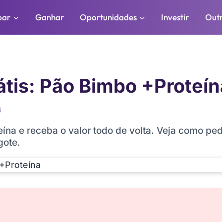
par
Ganhar
Oportunidades
Investir
Out
tis: Pão Bimbo +Proteín
6
na e receba o valor todo de volta. Veja como ped
gote.