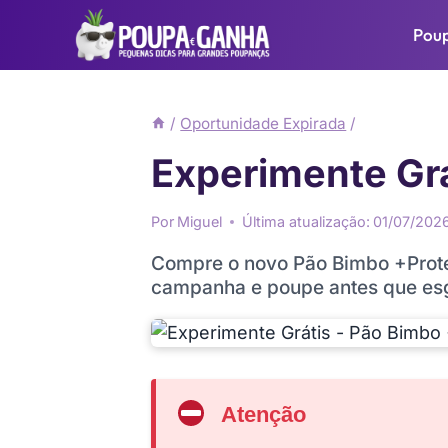
Pular
Pou
para
o
Conteúdo
/
Oportunidade Expirada
/
Experimente Grá
Por
Miguel
Última atualização:
01/07/202
Compre o novo Pão Bimbo +Proteí
campanha e poupe antes que es
Atenção