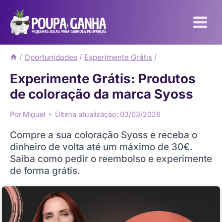
Pular
para
o
Conteúdo
/
Oportunidades
/
Experimente Grátis
/
Experimente Grátis: Produtos
de coloração da marca Syoss
Por
Miguel
Última atualização:
03/03/2026
Compre a sua coloração Syoss e receba o
dinheiro de volta até um máximo de 30€.
Saiba como pedir o reembolso e experimente
de forma grátis.