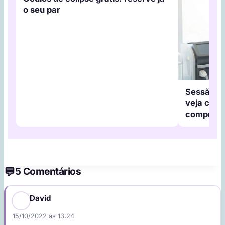
o seu par
Sessão de
veja como
compromi
5 Comentários
David
15/10/2022 às 13:24