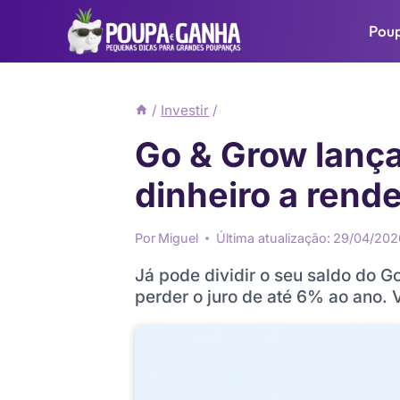
Pular
Pou
para
o
Conteúdo
/
Investir
/
Go & Grow lança
dinheiro a rend
Por
Miguel
Última atualização:
29/04/202
Já pode dividir o seu saldo do 
perder o juro de até 6% ao ano.