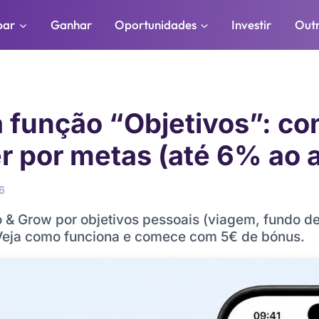
par
Ganhar
Oportunidades
Investir
Out
 função “Objetivos”: co
er por metas (até 6% ao 
6
Go & Grow por objetivos pessoais (viagem, fundo 
 Veja como funciona e comece com 5€ de bónus.