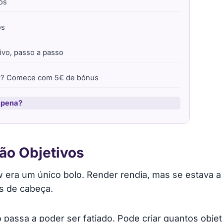
vos
os
ivo, passo a passo
ow? Comece com 5€ de bónus
a pena?
ção Objetivos
w era um único bolo. Render rendia, mas se estava a
as de cabeça.
 passa a poder ser fatiado. Pode criar quantos obje