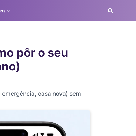
ros
mo pôr o seu
ano)
de emergência, casa nova) sem