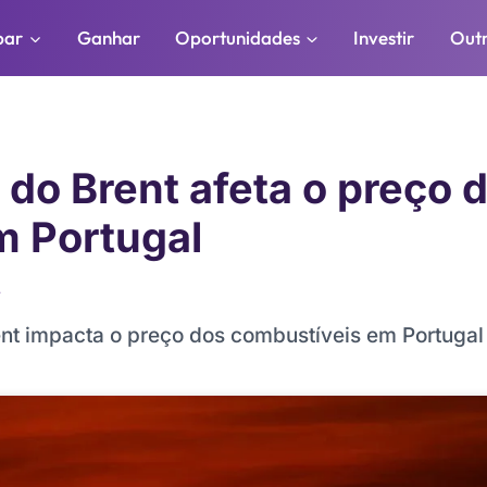
par
Ganhar
Oportunidades
Investir
Out
do Brent afeta o preço 
m Portugal
4
t impacta o preço dos combustíveis em Portugal 