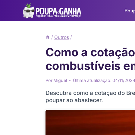
Pular
Pou
para
o
Conteúdo
/
Outros
/
Como a cotação 
combustíveis e
Por
Miguel
Última atualização:
04/11/202
Descubra como a cotação do Bren
poupar ao abastecer.