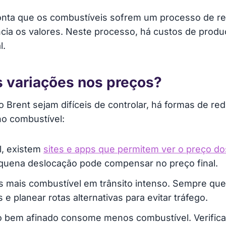
conta que os combustíveis sofrem um processo de r
ia os valores. Neste processo, há custos de produçã
l.
 variações nos preços?
Brent sejam difíceis de controlar, há formas de redu
no combustível:
l, existem
sites e apps que permitem ver o preço d
quena deslocação pode compensar no preço final.
s mais combustível em trânsito intenso. Sempre que
 planear rotas alternativas para evitar tráfego.
o bem afinado consome menos combustível. Verifica