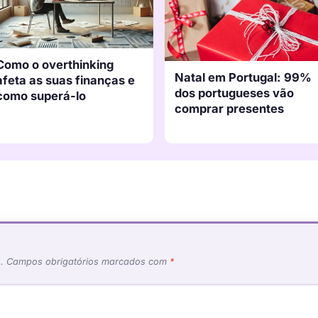
Como o overthinking
Natal em Portugal: 99%
afeta as suas finanças e
dos portugueses vão
como superá-lo
comprar presentes
.
Campos obrigatórios marcados com
*