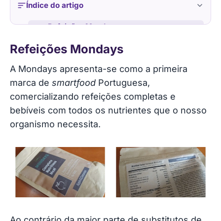
Índice do artigo
Refeições Mondays
Refeições Mondays
A minha experiência com a Mondays
A Mondays apresenta-se como a primeira
Quanto custa e como encomendar
marca de
smartfood
Portuguesa,
comercializando refeições completas e
ATUALIZAÇÃO: Mondays lançou uma nova
bebíveis com todos os nutrientes que o nosso
fórmula
organismo necessita.
Cupão de desconto
Ao contrário da maior parte de substitutos de