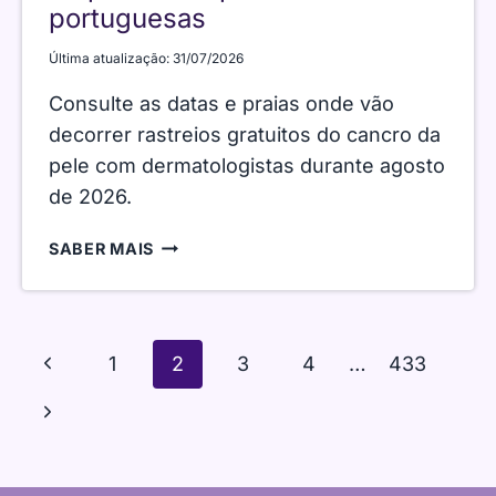
portuguesas
Última atualização:
31/07/2026
Consulte as datas e praias onde vão
decorrer rastreios gratuitos do cancro da
pele com dermatologistas durante agosto
de 2026.
RASTREIOS
SABER MAIS
GRATUITOS
DO
CANCRO
DA
Navegação
Página
1
2
3
4
…
433
PELE
da
EM
Anterior
Página
Página
7
PRAIAS
Seguinte
PORTUGUESAS