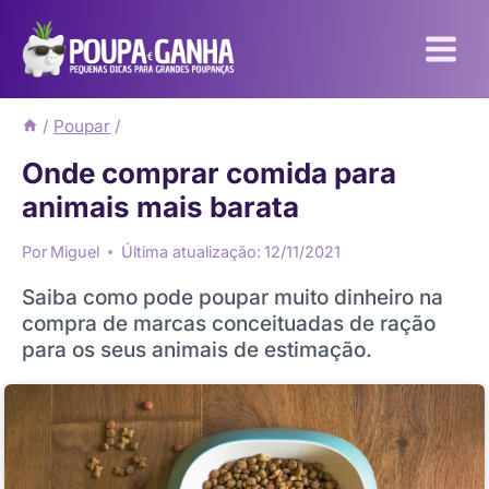
Pular
para
o
Conteúdo
/
Poupar
/
Onde comprar comida para
animais mais barata
Por
Miguel
Última atualização:
12/11/2021
Saiba como pode poupar muito dinheiro na
compra de marcas conceituadas de ração
para os seus animais de estimação.