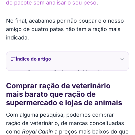
do pacote sem analisar o seu peso
.
No final, acabamos por não poupar e o nosso
amigo de quatro patas não tem a ração mais
indicada.
Índice do artigo
Comprar ração de veterinário mais barato
que ração de supermercado e lojas de
Comprar ração de veterinário
animais
mais barato que ração de
Poupar dinheiro e deixar o seu animal mais
supermercado e lojas de animais
saudável e feliz!
Com alguma pesquisa, podemos comprar
ração de veterinário, de marcas conceituadas
Acessórios para animais
como
Royal Canin
a preços mais baixos do que