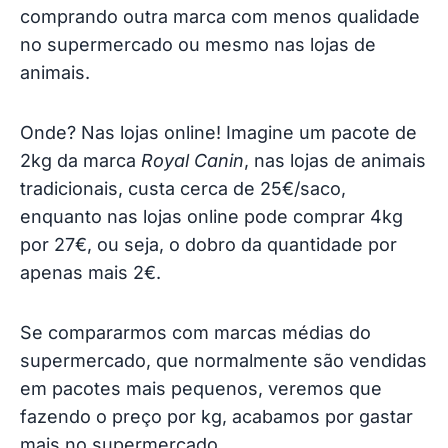
Comprar nacional VS comprar em Espanha
comprando outra marca com menos qualidade
no supermercado ou mesmo nas lojas de
Onde e como comprar comida para animais
animais.
mais barata
Onde? Nas lojas online! Imagine um pacote de
2kg da marca
Royal Canin
, nas lojas de animais
tradicionais, custa cerca de 25€/saco,
enquanto nas lojas online pode comprar 4kg
por 27€, ou seja, o dobro da quantidade por
apenas mais 2€.
Se compararmos com marcas médias do
supermercado, que normalmente são vendidas
em pacotes mais pequenos, veremos que
fazendo o preço por kg, acabamos por gastar
mais no supermercado.