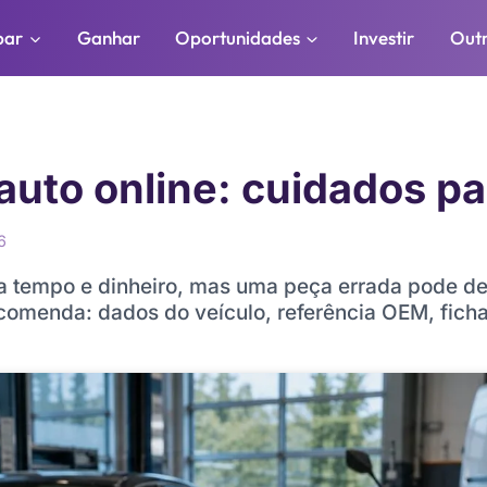
par
Ganhar
Oportunidades
Investir
Out
uto online: cuidados par
6
 tempo e dinheiro, mas uma peça errada pode dei
ncomenda: dados do veículo, referência OEM, fich