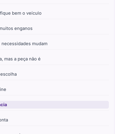
ifique bem o veículo
muitos enganos
as necessidades mudam
a, mas a peça não é
a escolha
ine
ncia
onta