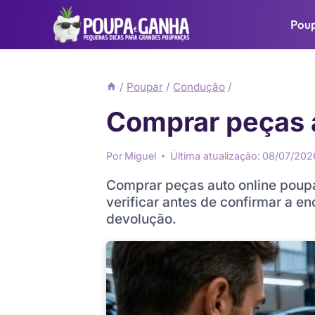
Pular
Pou
para
o
Conteúdo
/
Poupar
/
Condução
/
Comprar peças a
Por
Miguel
Última atualização:
08/07/202
Comprar peças auto online poupa
verificar antes de confirmar a e
devolução.