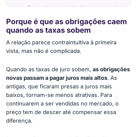
Porque é que as obrigações caem quando
as taxas sobem
Porque é que as obrigações caem
quando as taxas sobem
O que muda quando investe através de
fundos de obrigações
A relação parece contraintuitiva à primeira
vista, mas não é complicada.
O que é, afinal, a duração
A armadilha da segurança aparente
Quando as taxas de juro sobem,
as obrigações
novas passam a pagar juros mais altos
. As
Quem sofre mais com isto
antigas, que ficaram presas a juros mais
baixos, tornam-se menos atrativas. Para
Onde entra a Maclear
continuarem a ser vendidas no mercado, o
preço tem de descer até compensar essa
Como eu olharia para isto
diferença.
Vale a pena experimentar?