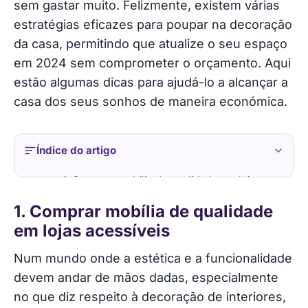
sem gastar muito. Felizmente, existem várias
estratégias eficazes para poupar na decoração
da casa, permitindo que atualize o seu espaço
em 2024 sem comprometer o orçamento. Aqui
estão algumas dicas para ajudá-lo a alcançar a
casa dos seus sonhos de maneira económica.
Índice do artigo
1. Comprar mobília de qualidade em lojas
acessíveis
1. Comprar mobília de qualidade
em lojas acessíveis
2. Planear com antecedência
Num mundo onde a estética e a funcionalidade
3. Bricolage (DIY)
devem andar de mãos dadas, especialmente
no que diz respeito à decoração de interiores,
4. Aproveite promoções e artigos em