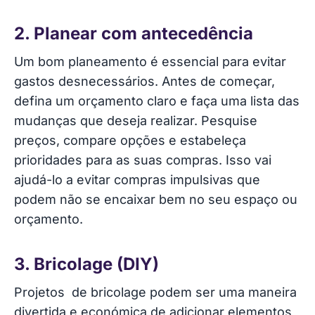
2. Planear com antecedência
13. Compras compartilhadas
Um bom planeamento é essencial para evitar
14. Venda o que não precisa
gastos desnecessários. Antes de começar,
defina um orçamento claro e faça uma lista das
15. Reaproveite e renove
mudanças que deseja realizar. Pesquise
preços, compare opções e estabeleça
prioridades para as suas compras. Isso vai
ajudá-lo a evitar compras impulsivas que
podem não se encaixar bem no seu espaço ou
orçamento.
3. Bricolage (DIY)
Projetos de bricolage podem ser uma maneira
divertida e económica de adicionar elementos