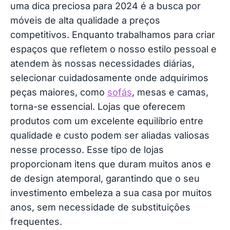
uma dica preciosa para 2024 é a busca por
segunda mão
móveis de alta qualidade a preços
5. Opte por mudanças de baixo custo e alto
competitivos. Enquanto trabalhamos para criar
impacto
espaços que refletem o nosso estilo pessoal e
atendem às nossas necessidades diárias,
6. Cultive plantas
selecionar cuidadosamente onde adquirimos
peças maiores, como
sofás
, mesas e camas,
7. Seja paciente
torna-se essencial. Lojas que oferecem
produtos com um excelente equilíbrio entre
8. Defina um tema ou estilo coerente
qualidade e custo podem ser aliadas valiosas
9. Use tecidos para mudar a sua casa
nesse processo. Esse tipo de lojas
proporcionam itens que duram muitos anos e
10. Iluminação estratégica
de design atemporal, garantindo que o seu
investimento embeleza a sua casa por muitos
11. Arte acessível
anos, sem necessidade de substituições
frequentes.
12. Personalize objetos comuns