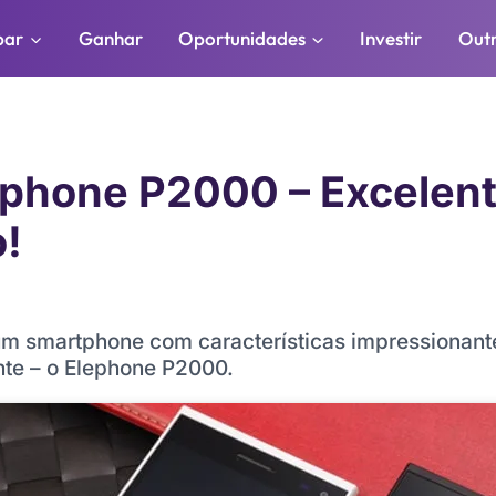
par
Ganhar
Oportunidades
Investir
Out
phone P2000 – Excelent
o!
1
um smartphone com características impressionant
nte – o Elephone P2000.