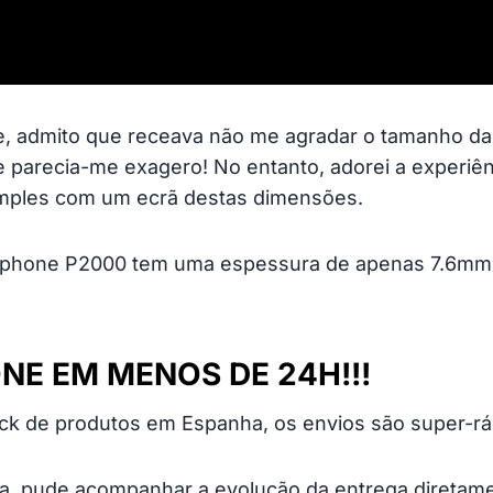
, admito que receava não me agradar o tamanho da t
 parecia-me exagero! No entanto, adorei a experiên
simples com um ecrã destas dimensões.
lephone P2000 tem uma espessura de apenas 7.6mm, 
NE EM MENOS DE 24H!!!
ock de produtos em Espanha, os envios são super-rá
, pude acompanhar a evolução da entrega diretament