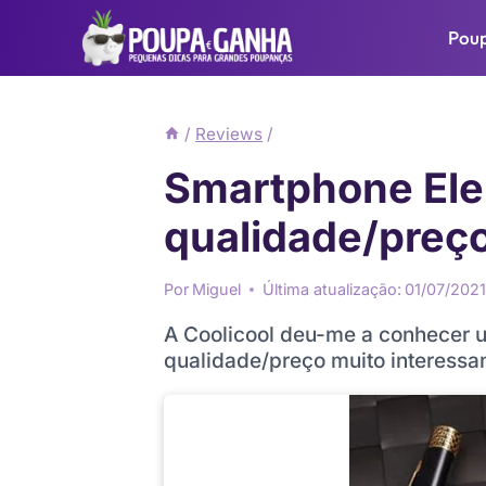
Pular
Pou
para
o
Conteúdo
/
Reviews
/
Smartphone Ele
qualidade/preç
Por
Miguel
Última atualização:
01/07/202
A Coolicool deu-me a conhecer 
qualidade/preço muito interessa