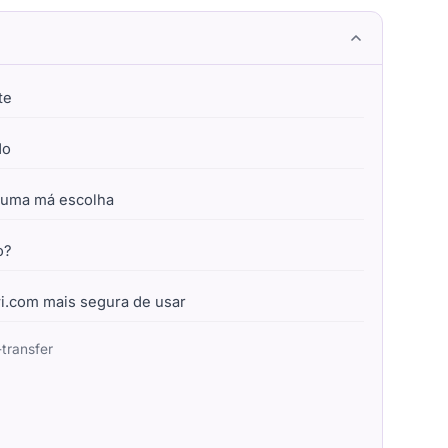
te
do
 uma má escolha
o?
wi.com mais segura de usar
transfer