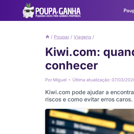
Pular
Pou
para
o
Conteúdo
/
Poupar
/
Viagens
/
Kiwi.com: quan
conhecer
Por
Miguel
Última atualização:
07/03/202
Kiwi.com pode ajudar a encontra
riscos e como evitar erros caros.