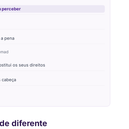
m perceber
 a pena
Nomad
stitui os seus direitos
s cabeça
de diferente