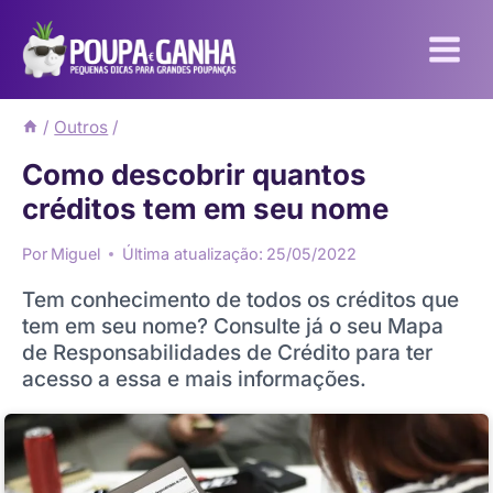
Pular
para
o
Conteúdo
/
Outros
/
Como descobrir quantos
créditos tem em seu nome
Por
Miguel
Última atualização:
25/05/2022
Tem conhecimento de todos os créditos que
tem em seu nome? Consulte já o seu Mapa
de Responsabilidades de Crédito para ter
acesso a essa e mais informações.