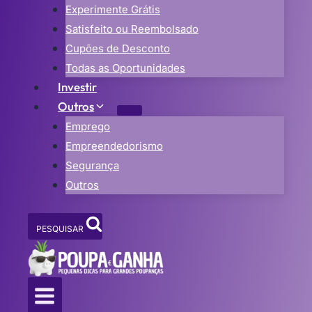
Experimente Grátis
Satisfeito ou Reembolsado
Cupões de Desconto
Todas as Oportunidades
Investir
Outros
Emprego
Empreendedorismo
Segurança
Outros
PESQUISAR