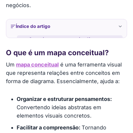
negócios.
Índice do artigo
O que é um mapa conceitual?
O que é um mapa conceitual?
Benefícios dos mapas conceituais para
empreendedores
Um
mapa conceitual
é uma ferramenta visual
que representa relações entre conceitos em
Implementação eficaz de mapas conceituais
forma de diagrama. Essencialmente, ajuda a:
Casos de uso no mundo real
Organizar e estruturar pensamentos:
Adoção de mapas conceituais: desafios e
Convertendo ideias abstratas em
soluções
elementos visuais concretos.
Facilitar a compreensão:
Tornando