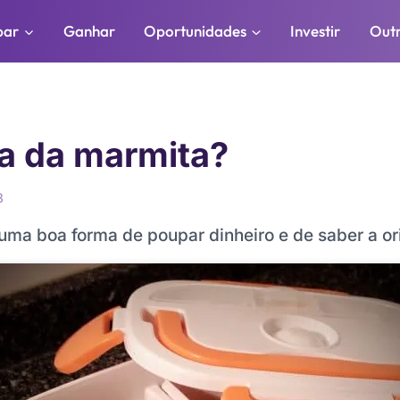
par
Ganhar
Oportunidades
Investir
Out
a da marmita?
3
uma boa forma de poupar dinheiro e de saber a o