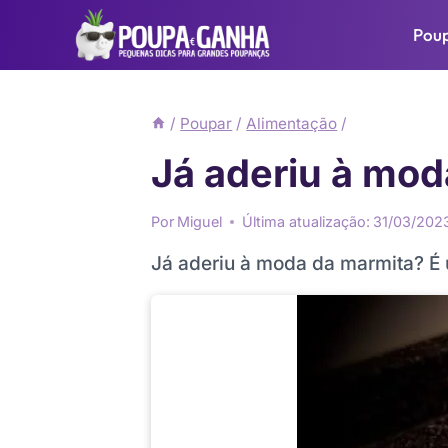
Pular
Pou
para
o
Conteúdo
/
Poupar
/
Alimentação
/
Já aderiu à mod
Por
Miguel
Última atualização:
31/03/202
Já aderiu à moda da marmita? É 