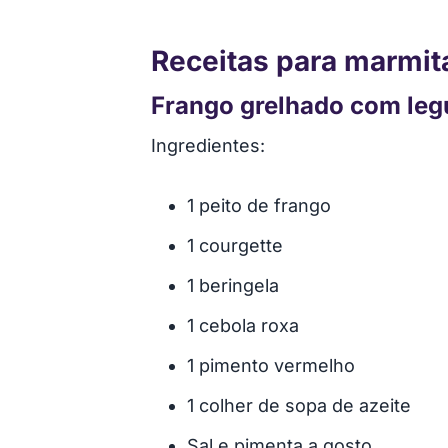
Receitas para marmit
Frango grelhado com le
Ingredientes:
1 peito de frango
1 courgette
1 beringela
1 cebola roxa
1 pimento vermelho
1 colher de sopa de azeite
Sal e pimenta a gosto