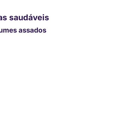
as saudáveis
gumes assados