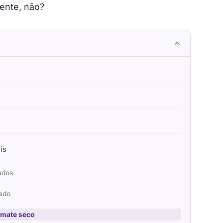
ente, não?
is
ados
ado
omate seco