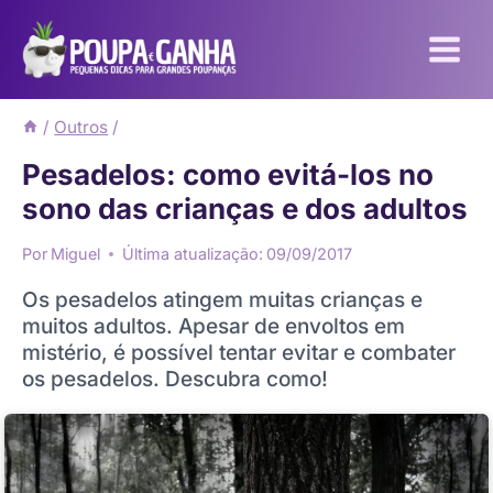
Pular
para
o
Conteúdo
/
Outros
/
Pesadelos: como evitá-los no
sono das crianças e dos adultos
Por
Miguel
Última atualização:
09/09/2017
Os pesadelos atingem muitas crianças e
muitos adultos. Apesar de envoltos em
mistério, é possível tentar evitar e combater
os pesadelos. Descubra como!