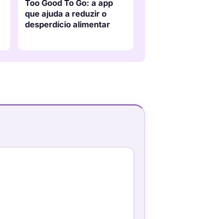
Too Good To Go: a app
que ajuda a reduzir o
desperdício alimentar