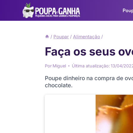
Pular
Pou
para
o
Conteúdo
/
Poupar
/
Alimentação
/
Faça os seus ov
Por
Miguel
Última atualização:
13/04/202
Poupe dinheiro na compra de o
chocolate.