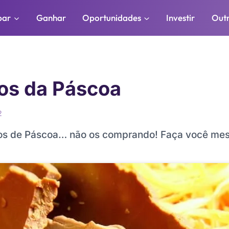
par
Ganhar
Oportunidades
Investir
Out
os da Páscoa
2
vos de Páscoa… não os comprando! Faça você mes