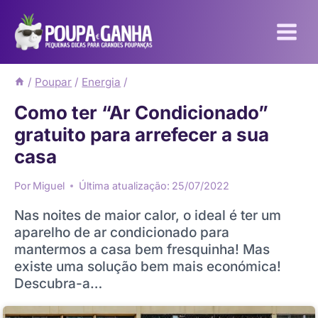
Pular
para
o
Conteúdo
/
Poupar
/
Energia
/
Como ter “Ar Condicionado”
gratuito para arrefecer a sua
casa
Por
Miguel
Última atualização:
25/07/2022
Nas noites de maior calor, o ideal é ter um
aparelho de ar condicionado para
mantermos a casa bem fresquinha! Mas
existe uma solução bem mais económica!
Descubra-a…