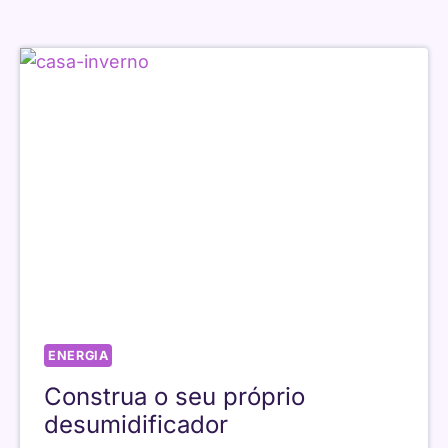
USAR
A
MÁQUINA
DE
LAVAR
LOIÇA
ENERGIA
Construa o seu próprio
desumidificador