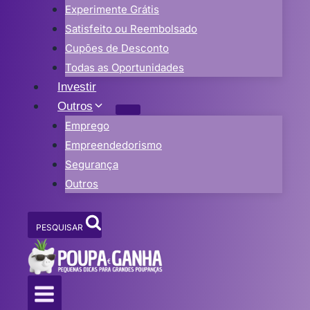
Experimente Grátis
Satisfeito ou Reembolsado
Cupões de Desconto
Todas as Oportunidades
Investir
Outros
Emprego
Empreendedorismo
Segurança
Outros
PESQUISAR